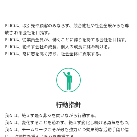
企業理念
PLICは、タイ及び世界の産業界に必要とされる、有益な製品、 サ
ービスを提供する。
PLICは、取引先や顧客のみならず、競合他社や社会全般からも尊
敬さ れる会社を目指す。
PLICは、従業員全員が、働くことに誇りを持てる会社を目指す。
PLICは、絶えず会社の成長、個人の成長に挑み続ける。
PLICは、常に志を高く持ち、社会全体に貢献する。
行動指針
我々は、絶えず是々非々を問いながら行動する。
我々は、変化することを恐れず、絶えず変化し続ける勇気をもつ。
我々は、チームワークこそが最も強力かつ効果的な活動手段と信
じ、 協調性を重んじ個々を尊重する。