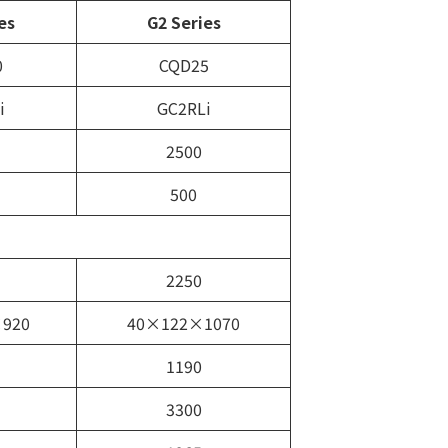
es
G2 Series
0
CQD25
i
GC2RLi
2500
500
2250
920
40×122×1070
1190
3300