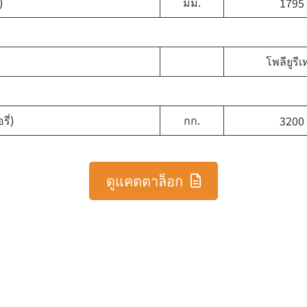
)
มม.
1795
โพลียูรี
ี่)
กก.
3200
ดูแคตตาล็อก