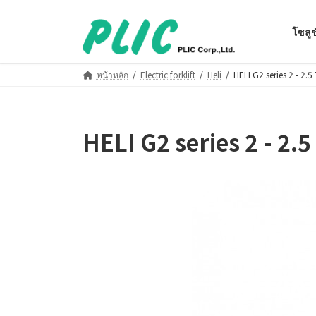
Skip
Skip
to
to
โซลูช
the
the
content
Navigation
หน้าหลัก
Electric forklift
Heli
HELI G2 series 2 - 2.5 
HELI G2 series 2 - 2.5