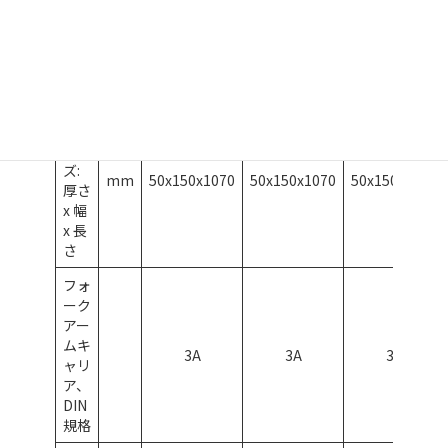
ヘッ
mm
2275
2275
2270
ドガ
ード
高さ
フォ
ーク
サイ
ズ:
mm
50x150x1070
50x150x1070
50x150x1070
厚さ
x 幅
x 長
さ
フォ
ーク
アー
ムキ
3A
3A
3A
ャリ
ア、
DIN
規格