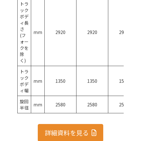
トラ
ック
ボデ
ィ長
さ
mm
2920
2920
2920
(フ
ォー
クを
除
く)
トラ
ック
mm
1350
1350
1500
ボデ
ィ幅
旋回
mm
2580
2580
2580
半径
詳細資料を見る