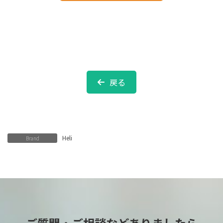
戻る
Heli
Brand