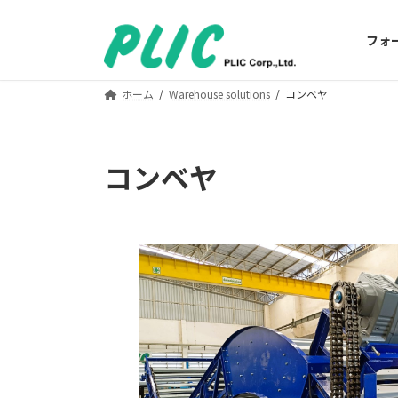
コ
ナ
ン
ビ
フォ
テ
ゲ
ン
ー
ツ
シ
ホーム
Warehouse solutions
コンベヤ
へ
ョ
ス
ン
キ
に
コンベヤ
ッ
移
プ
動